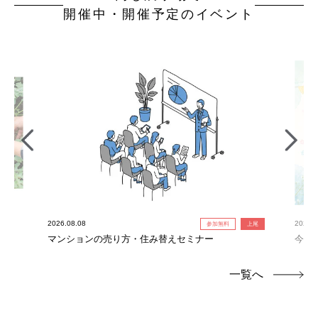
開催中・開催予定のイベント
2026.08.08
2026.0
参加無料
上尾
れ限
マンションの売り方・住み替えセミナー
今だ
定！
一覧へ