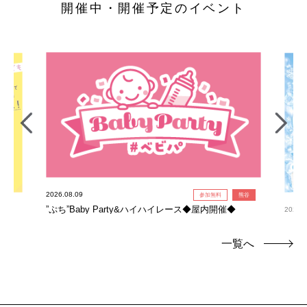
開催中・開催予定のイベント
2026.08.09
参加無料
熊谷
”ぷち”Baby Party&ハイハイレース◆屋内開催◆
2026.0
氷柱
一覧へ