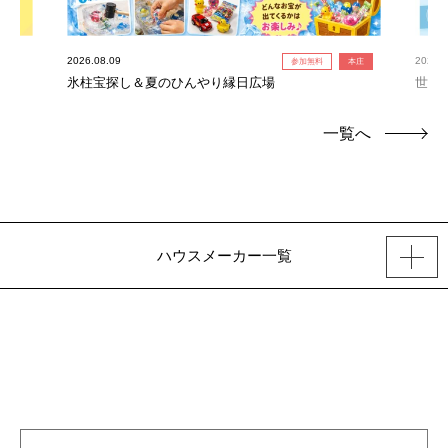
2026.08.09
2026.0
参加無料
本庄
氷柱宝探し＆夏のひんやり縁日広場
世界
連れ
一覧へ
ハウスメーカー一覧