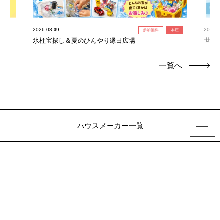
2026.08.09
2026.0
参加無料
本庄
氷柱宝探し＆夏のひんやり縁日広場
世界
連れ
一覧へ
ハウスメーカー一覧