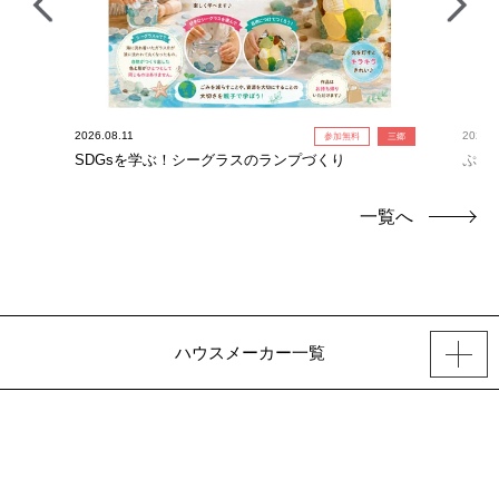
2026.08.11
2026.0
参加無料
三郷
SDGsを学ぶ！シーグラスのランプづくり
ぷよ
一覧へ
ハウスメーカー一覧