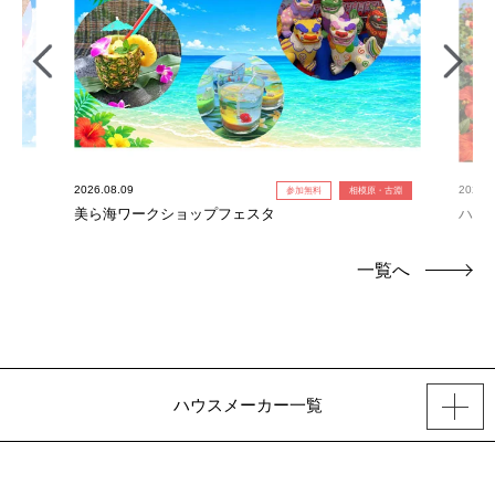
2026.08.09
2026.0
参加無料
相模原・古淵
美ら海ワークショップフェスタ
ハワ
一覧へ
ハウスメーカー一覧