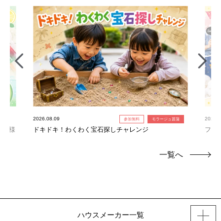
2026.08.09
2026.0
参加無料
モラージュ菖蒲
お子様
ドキドキ！わくわく宝石探しチャレンジ
フォ
一覧へ
ハウスメーカー一覧