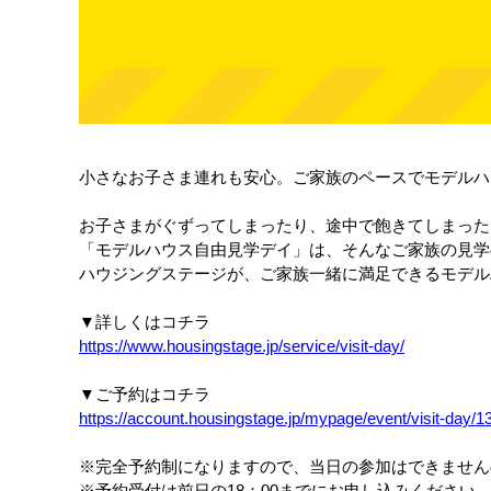
小さなお子さま連れも安心。ご家族のペースでモデルハ
お子さまがぐずってしまったり、途中で飽きてしまった
「モデルハウス自由見学デイ」は、そんなご家族の見学
ハウジングステージが、ご家族一緒に満足できるモデル
▼詳しくはコチラ
https://www.housingstage.jp/service/visit-day/
▼ご予約はコチラ
https://account.housingstage.jp/mypage/event/visit-day/1
※完全予約制になりますので、当日の参加はできません
※予約受付は前日の18：00までにお申し込みください