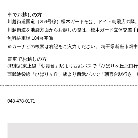
車でお越しの方
川越街道国道（254号線）榎木ガードそば、ドイト朝霞店の隣
川越街道を池袋方面からお越しの際は、榎木ガード立体交差手
無料駐車場 184台完備
※カーナビの検索は右記をご入力ください。 埼玉県新座市畑中
電車でお越しの方
JR東武東上線「朝霞台」駅より西武バスで「ひばりヶ丘北口行
西武池袋線「ひばりヶ丘」駅より西武バスで「朝霞台駅行き」
048-478-0171