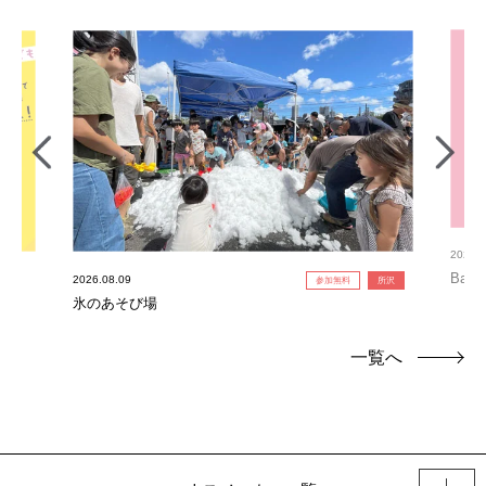
2026.0
Bab
2026.08.09
参加無料
所沢
氷のあそび場
一覧へ