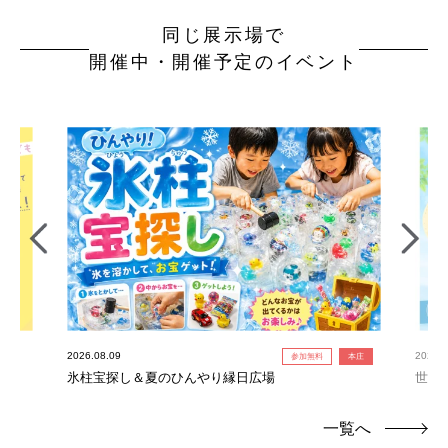
同じ展示場で
開催中・開催予定のイベント
2026.08.09
2026.0
参加無料
本庄
氷柱宝探し＆夏のひんやり縁日広場
世界
連れ
一覧へ