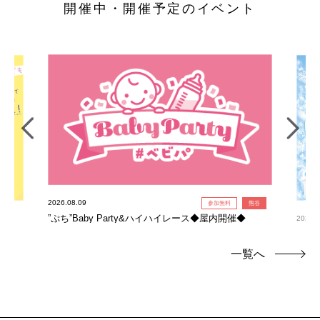
開催中・開催予定のイベント
2026.08.09
参加無料
熊谷
”ぷち”Baby Party&ハイハイレース◆屋内開催◆
2026.0
氷柱
一覧へ