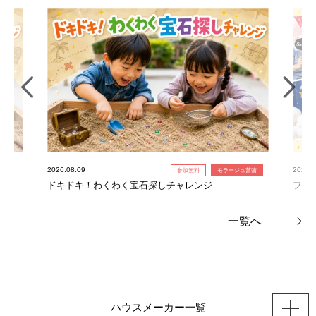
2026.08.09
2026.0
参加無料
モラージュ菖蒲
ドキドキ！わくわく宝石探しチャレンジ
フォ
一覧へ
ハウスメーカー一覧