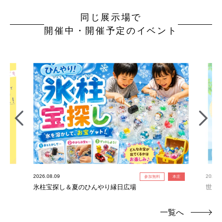
同じ展示場で
開催中・開催予定のイベント
2026.08.09
2026.0
参加無料
本庄
氷柱宝探し＆夏のひんやり縁日広場
世界
連れ
一覧へ