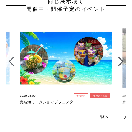
同じ展示場で
開催中・開催予定のイベント
2026.08.09
2026.0
参加無料
相模原・古淵
美ら海ワークショップフェスタ
氷の
一覧へ