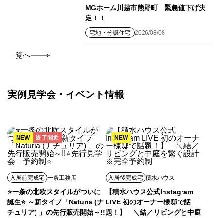
MGホーム川越市熊野町 緊急値下げ決
定！！
宅地・分譲住宅
2026/08/08
一覧へ
実例見学会・イベント情報
NEW
終了間近
NEW
入居前完成宅
一条工務店
入居後完成宅
積水ハウス
⭐一条の北欧スタイルがついに
【積水ハウス公式Instagram
誕生⭐ ～新タイプ「Naturia (ナ
LIVE 初のオーナー様邸で話
チュリア) 」の先行販売開始～!!
題！】 ＼結／リビングと中庭