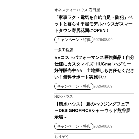
オネスティーハウス 石田屋
「家事ラク・電気を自給自足・防犯」ペ
ットと暮らす平屋モデルハウスがスマー
トタウン寄居花園にOPEN！
キャンペーン・特典
2026/08/09
一条工務店
⭐⭐コストパフォーマンス最強商品！自分
仕様にカスタマイズ“HUGme”ハグミー
好評販売中⭐⭐ 土地探しもお任せくださ
い！無料サポート実施中♪♪
キャンペーン・特典
2026/08/09
積水ハウス
【積水ハウス】 夏のハウジングフェア
～DESIGNOFFICEシャーウッド熊谷展
示場～
キャンペーン・特典
2026/08/09
もりぞう