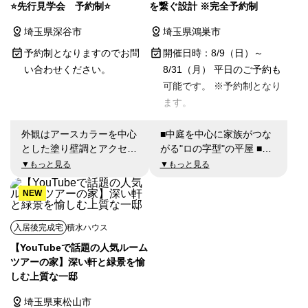
⭐先行見学会 予約制⭐
を繋ぐ設計 ※完全予約制
埼玉県深谷市
埼玉県鴻巣市
予約制となりますのでお問
開催日時：8/9（日）～
い合わせください。
8/31（月） 平日のご予約も
可能です。 ※予約制となり
ます。
外観はアースカラーを中心
■中庭を中心に家族がつな
とした塗り壁調とアクセン
がる"ロの字型"の平屋 ■洗
トに木目調サイデイングを
練された内装～テーマは究
▼もっと見る
▼もっと見る
配置し、内装は「シャーリ
極の引き算～ ■施主憧れの
ー・シリーズ」を新たに導
オープンガレージ ワンフ
NEW
入し、自然のやさしさと心
ロアでつながる平屋の住み
地よさがゆっくりとあふれ
心地をご紹介！
入居後完成宅
積水ハウス
だしてくるような、新しい
【YouTubeで話題の人気ルーム
住まいの提案をコンセプト
ツアーの家】深い軒と緑景を愉
とします✨
しむ上質な一邸
埼玉県東松山市