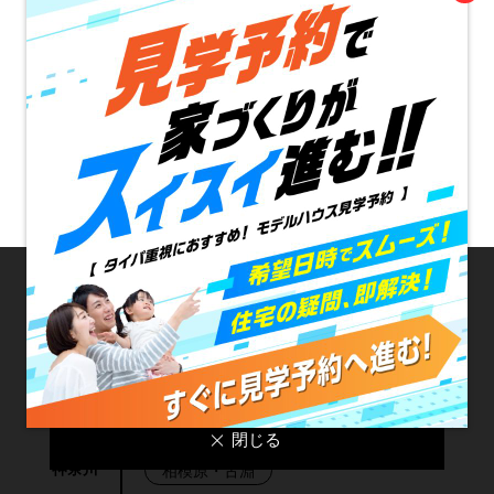
埼玉
浦和Miraizu
大宮北
上尾
熊谷
本庄
川越
所沢
新座・朝霞
三郷
モラージュ菖蒲
当サイトではサービス提供の品質向上を⽬的にCookieを使⽤
しております。詳細は、
プライバシーポリシー
をご覧くださ
東京
小金井・府中
成増
い。
また、サイト利⽤を継続することによりCookieの使⽤に
同意するものとします。
新宿 (新大久保)
閉じる
神奈川
相模原・古淵