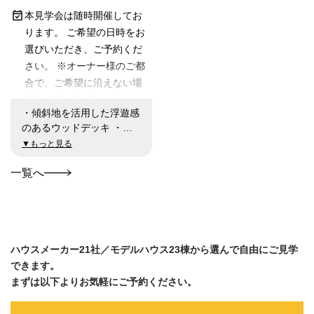
本見学会は随時開催してお
ります。 ご希望の日時をお
選びいただき、ご予約くだ
さい。 ※オーナー様のご都
合で、ご希望に沿えない場
合もございます。
・傾斜地を活用した浮遊感
のあるウッドデッキ ・深
い軒と自然素材が印象的な
▼もっと見る
外観 ・緑豊かな景色を切
り取ったリビング ・家事
一覧へ
楽を意識した効率的な動線
計画 ■商品：シャーウッド
（木造２階建） ■延床面
積：116.00㎡（35.09坪）
ハウスメーカー21社／モデルハウス23棟から選んで自由にご見学
できます。
まずは以下よりお気軽にご予約ください。