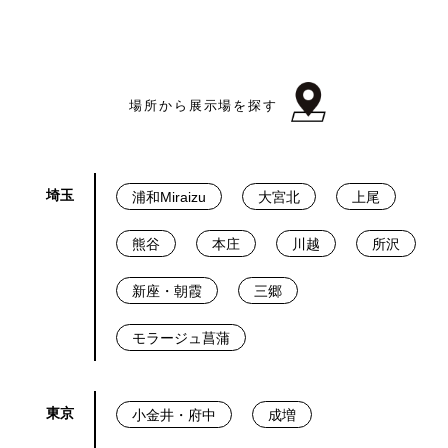
場所から展示場を探す
埼玉
浦和Miraizu
大宮北
上尾
熊谷
本庄
川越
所沢
新座・朝霞
三郷
モラージュ菖蒲
東京
小金井・府中
成増