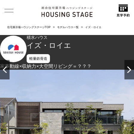
住宅展示場ハウジングステージTOP
モデルハウス一覧
イズ・ロイエ
積水ハウス
イズ・ロイエ
軽量鉄骨造
家事動線×収納力×大空間リビング＝？？？
水平ラインを強調したスクウェアなフォルムに石貼りをアク
セントとしたモダンデザイン