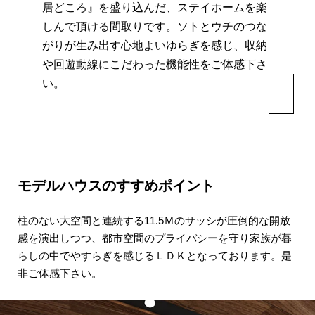
居どころ』を盛り込んだ、ステイホームを楽
しんで頂ける間取りです。
ソトとウチのつな
がりが生み出す心地よいゆらぎを感じ、
収納
や回遊動線にこだわった機能性をご体感下さ
い。
モデルハウスのすすめポイント
柱のない大空間と連続する11.5Ｍのサッシが
圧倒的な開放
感を演出しつつ、
都市空間のプライバシーを守り
家族が暮
らしの中でやすらぎを感じる
ＬＤＫとなっております。是
非ご体感下さい。