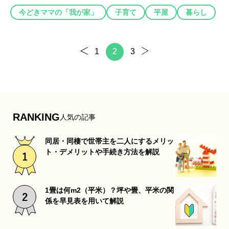
今どきママの「我が家」
子育て
平屋
暮らし
1
2
3
RANKING
人気の記事
同居・同棲で世帯主を二人にするメリッ
ト・デメリットや手続き方法を解説
1畳は何m2（平米）？坪や畳、平米の関
係を早見表を用いて解説