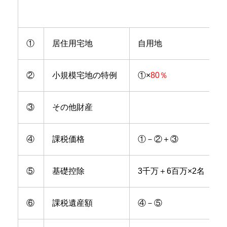
①
居住用宅地
自用地
②
小規模宅地の特例
①×
80％
③
その他財産
④
課税価格
①－②＋③
⑤
基礎控除
3千万＋6百万×2名
⑥
課税遺産額
④－⑤