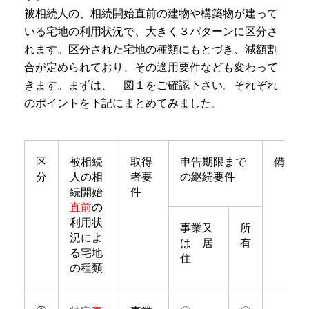
被相続人の、相続開始直前の建物や構築物が建って
いる宅地の利用状況で、大きく３パターンに区分さ
れます。区分された宅地の種類にもとづき、減額割
合が定められており、その適用要件なども変わって
きます。まずは、 図１をご確認下さい。それぞれ
のポイントを下記にまとめてみました。
区
被相続
取得
申告期限まで
備考
分
人の相
者要
の継続要件
続開始
件
直前
の
利用状
事業又
所
況によ
は 居
有
る宅地
住
の種類