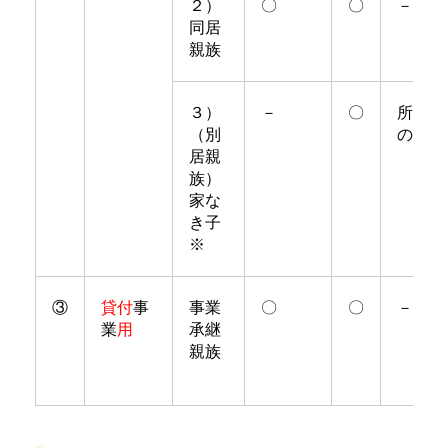
２）
〇
〇
－
同居
親族
３）
－
〇
所有要
（別
のみ
居親
族）
家な
き子
※
③
貸付
事
事業
〇
〇
－
業
用
承継
親族