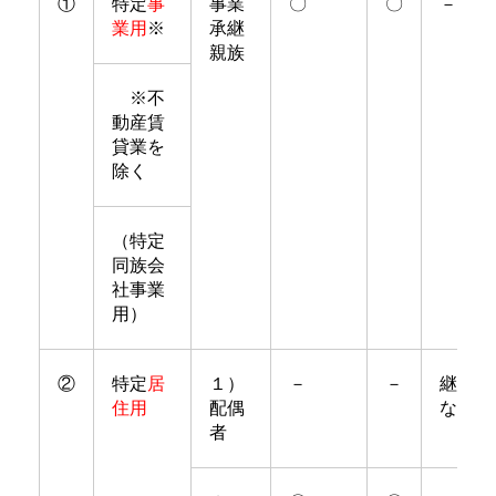
①
特定
事
事業
〇
〇
－
業用
※
承継
親族
※不
動産賃
貸業を
除く
（特定
同族会
社事業
用）
②
特定
居
１）
－
－
継続要
住用
配偶
なし
者