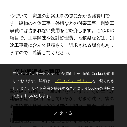
つづいて、家屋の新築工事の際にかかる諸費用で
す。建物の本体工事・外構などの付帯工事、別途工
事費には含まれない費用をご紹介します。この項の
項目で、工事関連や設計監理費、地鎮祭などは、別
途工事費に含んで見積もり、請求される場合もあり
ますので、確認してください。
①地盤調査の費用
当サイトではサービス提供の品質向上を⽬的にCookieを使⽤
しております。詳細は、
プライバシーポリシー
をご覧くださ
い。
また、サイト利⽤を継続することによりCookieの使⽤に
家を建てる前に、地盤調査を行います。その土地が
同意するものとします。
建物を建てるのに適しているか、傾きや沈下、害の
ある物質の検出などの可能性を調べ、安全に暮らせ
閉じる
るかチェックするものです。
地盤調査は、一般的な住宅用の家屋ではスウェーデ