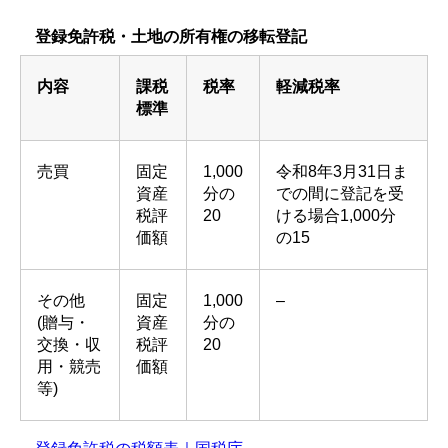
登録免許税・土地の所有権の移転登記
内容
課税
税率
軽減税率
標準
売買
固定
1,000
令和8年3月31日ま
資産
分の
での間に登記を受
税評
20
ける場合1,000分
価額
の15
その他
固定
1,000
–
(贈与・
資産
分の
交換・収
税評
20
用・競売
価額
等)