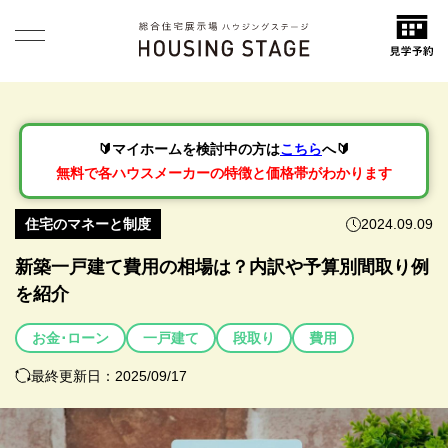
🔰マイホームを検討中の方は
こちら
へ🔰
無料で各ハウスメーカーの特徴と価格帯がわかります
住宅のマネーと制度
2024.09.09
新築一戸建て費用の相場は？内訳や予算別間取り例
を紹介
お金･ローン
一戸建て
段取り
費用
最終更新日：2025/09/17