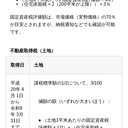
× （住宅床面積 × 2（200平米が上限）） × 3％
固定資産税評価額は、市場価格（実勢価格）の70％
が目安とされますが、納税通知などでも確認が可能
です。
不動産取得税（土地）
取得日
土地
平成
課税標準額の1/2について、3/100
20年 4
月 1日
減額の額（いずれか大きいほう）：
から
令和9
年 3月
● （土地1平米あたりの固定資産税
31日
まで
評価額 × 1/2）× （住宅床面積 ×