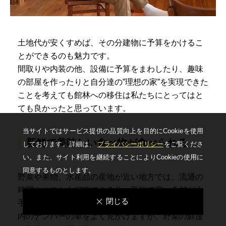
土地代が安くすめば、その分建物に予算をかけるこ
とができるのも魅力です。
間取りや内装の他、設備に予算をまわしたり、趣味
の部屋を作ったりと自分達の”理想の家”を実現できた
ことを考えても館林への移住は私たちにとってはと
ても良かったと思っています。
当サイトではサービス提供の品質向上を⽬的にCookieを使⽤
新鮮で美味しい食べ物が食べられる
しております。詳細は、
プライバシーポリシー
をご覧くださ
い。
また、サイト利⽤を継続することによりCookieの使⽤に
同意するものとします。
野菜や果物、水産品の産地が近い地方では、流通の
時間やコストを省略できる分、新鮮で安い食材が入
閉じる
手できます。関東近郊の産直店では、朝から東京都
内のナンバーの車をよく見かけますが、野菜の鮮度