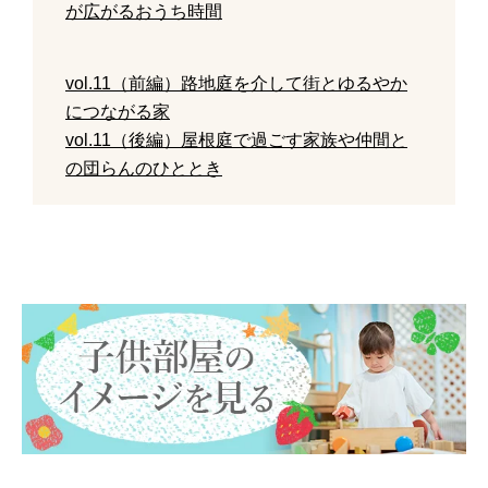
が広がるおうち時間
vol.11（前編）路地庭を介して街とゆるやか
につながる家
vol.11（後編）屋根庭で過ごす家族や仲間と
の団らんのひととき